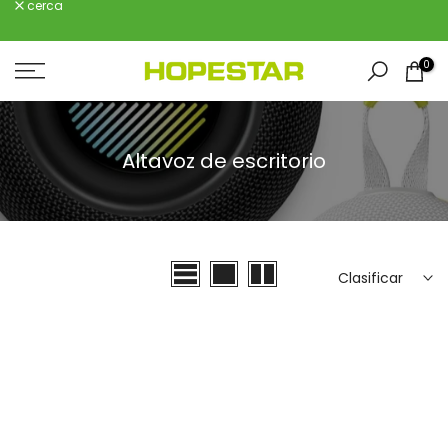
cerca
saltar
al
contenido
0
Altavoz de escritorio
Clasificar