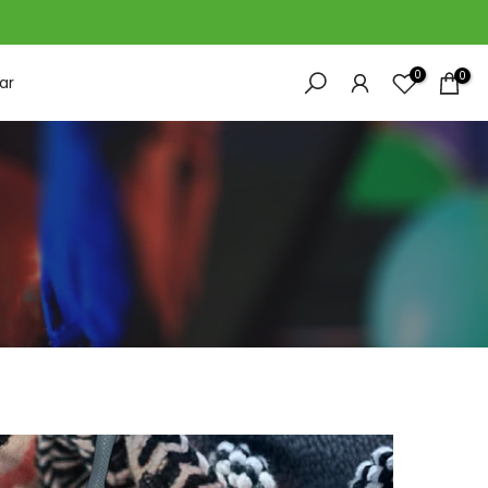
0
0
ar