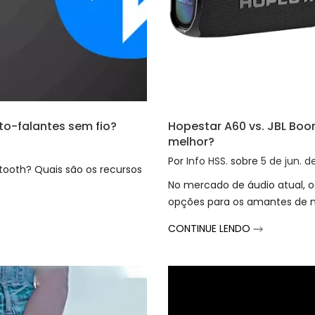
lto-falantes sem fio?
Hopestar A60 vs. JBL Boo
melhor?
Por
Info HSS.
sobre
5 de jun. d
etooth? Quais são os recursos
No mercado de áudio atual, os
opções para os amantes de m
CONTINUE LENDO