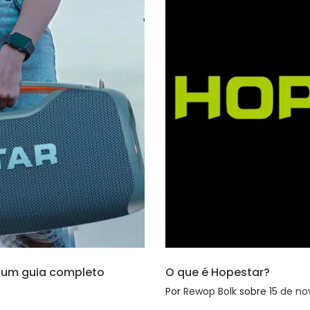
: um guia completo
O que é Hopestar?
Por
Rewop Bolk
sobre
15 de no