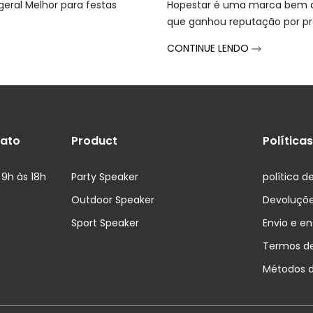
 geral Melhor para festas
Hopestar é uma marca bem 
que ganhou reputação por prod
CONTINUE LENDO
tato
Product
Política
 9h às 18h
Party Speaker
política d
Outdoor Speaker
Devoluçõ
m
Sport Speaker
Envio e e
Termos de
Métodos 