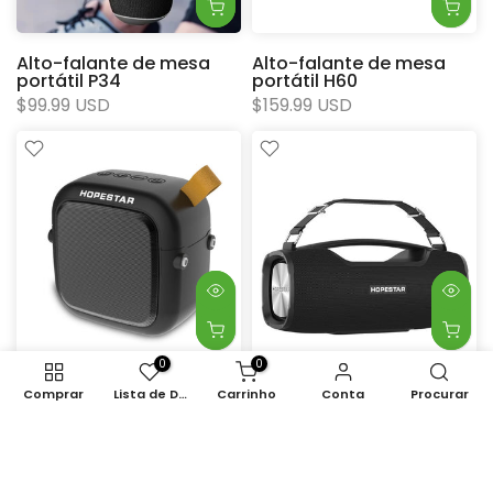
Alto-falante de mesa
Alto-falante de mesa
portátil P34
portátil H60
$99.99 USD
$159.99 USD
0
0
Alto-falante Bluetooth
Alto-falante Bluetooth à
Comprar
Lista de Desejos
Carrinho
Conta
Procurar
pequeno portátil para
prova d'água A6 Pro
exterior A22
$199.99 USD
$49.99 USD