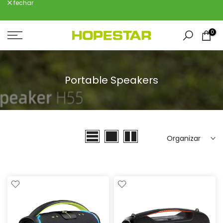
fechar
Ir
para
o
0
conteúdo
Portable Speakers
Organizar