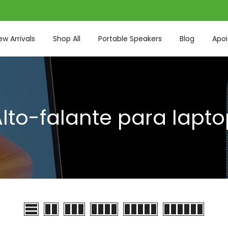
ew Arrivals
Shop All
Portable Speakers
Blog
Apoi
lto-falante para lapt