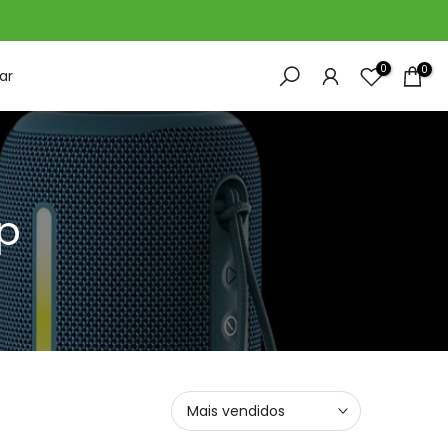
0
0
ar
op
Mais vendidos